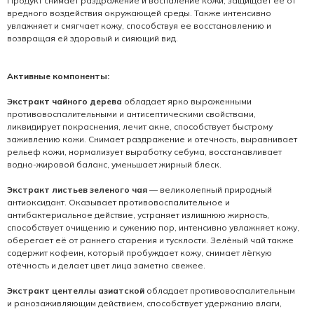
Продукт снимает раздражение и воспаление кожи, защищает ее от
вредного воздействия окружающей среды. Также интенсивно
увлажняет и смягчает кожу, способствуя ее восстановлению и
возвращая ей здоровый и сияющий вид.
Активные компоненты:
Экстракт чайного дерева
обладает ярко выраженными
противовоспалительными и антисептическими свойствами,
ликвидирует покраснения, лечит акне, способствует быстрому
заживлению кожи. Снимает раздражение и отечность, выравнивает
рельеф кожи, нормализует выработку себума, восстанавливает
водно-жировой баланс, уменьшает жирный блеск.
Экстракт листьев зеленого чая
— великолепный природный
антиоксидант. Оказывает противовоспалительное и
антибактериальное действие, устраняет излишнюю жирность,
способствует очищению и сужению пор, интенсивно увлажняет кожу,
оберегает её от раннего старения и тусклости. Зелёный чай также
содержит кофеин, который пробуждает кожу, снимает лёгкую
отёчность и делает цвет лица заметно свежее.
Экстракт центеллы азиатской
обладает противовоспалительным
и ранозаживляющим действием, способствует удержанию влаги,