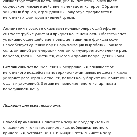
снижает чувствительность кожи, уменьшает отеки, оказывает
сосудоукрепляющее действие и уменьшает купероз. Образует
защитный барьер, ограждающий кожу от ультрафиолета и
негативных факторов внешней среды.
Аллантоин
в составе оказывает кондиционирующий эффект,
смягчает грубые участки и придаёт коже нежность. Обеспечивает
успокаивающее действие, повышает защитные функции кожи.
Способствует сужению пор и нормализации выработки кожного
сала, активной регенерации клеток, стимулирует заживление ран,
порезов, трещин, растяжек, ожогов и прочих повреждений кожи.
Бетаин
снимает покраснения и раздражения, защищает от
негативного воздействия поверхностно-активных веществ и кислот,
ускоряет регенерацию тканей, делает кожу бархатной, приятной на
ощупь и ухоженной. Бетаин не позволяет влаге испаряться и
пересушивать кожу.
Подходит для всех типов кожи.
Способ применения:
наложите маску на предварительно
очищенное и тонизированное лицо, добившись плотного
прилегания, оставьте на 10-15 минут. Затем снимите маску,