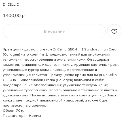
Dr.CELLIO
1400,00
р.
В корзину
Крем для лица с коллагеном Dr.Cellio G50 4 In 1 Sanddeunhan Cream
(Collagen) - это крем 4 в 1, предназначенный для омоложения,
увлажнения, восстановления и оживления кожи. Он содержит
коллаген, ниацинамид и аденозин, стимулирующие клеточный рост,
укрепляющие тургор кожи и имеющие заживляющие и
успокаивающие свойства. Преимущества крема для лица Dr.Cellio
G50 4 In 1 Sanddeunhan Cream (Collagen) включают в себя:
предотвращение обезвоживания; улучшение текстуры кожи;
укрепление тургора кожи; восстановление естественного цвета и
здоровья кожи. После использования этого крема для лица Ваша
кожа станет гладкой, шелковистой и здоровой, а также будет
противостоять старению.
Объем: 70 мл
Подкатегория: Кремы