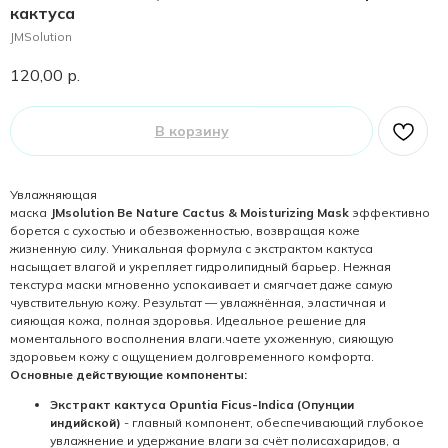
кактуса
JMSolution
120,00
р.
В корзину
Увлажняющая
маска
JMsolution Be Nature Cactus & Moisturizing Mask
эффективно
борется с сухостью и обезвоженностью, возвращая коже
жизненную силу. Уникальная формула с экстрактом кактуса
насыщает влагой и укрепляет гидролипидный барьер. Нежная
текстура маски мгновенно успокаивает и смягчает даже самую
чувствительную кожу. Результат — увлажнённая, эластичная и
сияющая кожа, полная здоровья. Идеальное решение для
моментального восполнения влаги.чаете ухоженную, сияющую
здоровьем кожу с ощущением долговременного комфорта.
Основные действующие компоненты:
Экстракт кактуса Opuntia Ficus-Indica (Опунции
индийской)
- главный компонент, обеспечивающий глубокое
увлажнение и удержание влаги за счёт полисахаридов, а