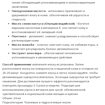
также обладающий успокаивающими и антиоксидантными
свойствами
Гиалуроновая кислота
- интенсивно притягивает и
удерживает влагу в коже, обеспечивая ей упругость и
гладкость
Масло семян кактуса (Опунции индийской)
- богатое
жирными кислотами и витамином Е, оно питает кожу и
восстанавливает её липидный слой
Пантенол
- увлажняет, снимает раздражение и способствует
регенерации кожи
Масло жожоба
- отлично смягчает кожу, не забивая поры, и
помогает регулировать баланс увлажнённости
Экстракт алоэ вера
- обеспечивает мгновенное
успокаивающее и увлажняющее действие
Способ применения:
извлеките маску из упаковки. Затем
расположите маску на поверхности очищенной кожи и оставьте на
15-20 минут. Аккуратно снимите маску и легко помассируйте, чтобы
увлажняющая сыворотка впиталась. Эссенция сыворотки не требует
смывания. Для достижения лучшего эффекта рекомендуется
повторять процедуру 2-3 раза в неделю. Подходит для
использования утром и вечером для сухой, обезвоженной,
чувствительной и нормальной кожи женщин и мужчин.
Объем: 24 мл
Подкатегория: Тканевые и гидрогелевые маски