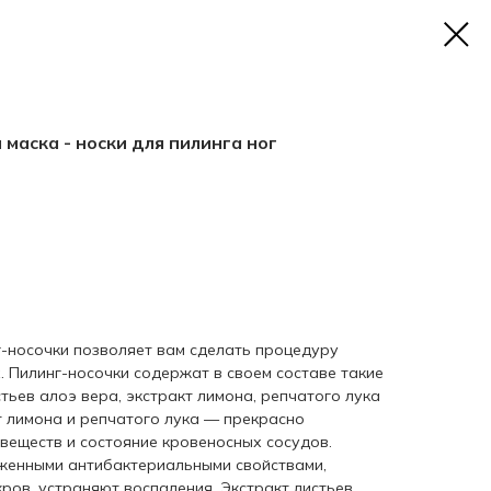
маска - носки для пилинга ног
-носочки позволяет вам сделать процедуру
. Пилинг-носочки содержат в своем составе такие
стьев алоэ вера, экстракт лимона, репчатого лука
т лимона и репчатого лука — прекрасно
 веществ и состояние кровеносных сосудов.
енными антибактериальными свойствами,
ов, устраняют воспаления. Экстракт листьев