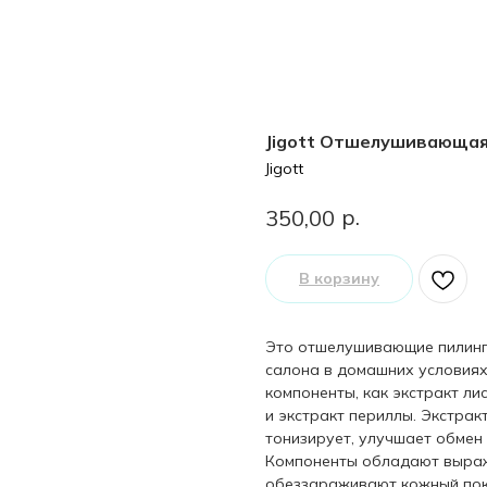
Jigott Отшелушивающая 
Jigott
р.
350,00
В корзину
Это отшелушивающие пилинг
салона в домашних условиях
компоненты, как экстракт ли
и экстракт периллы. Экстрак
тонизирует, улучшает обмен
Компоненты обладают выраж
обеззараживают кожный покр