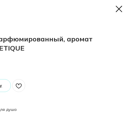
парфюмированный, аромат
OETIQUE
у
для душа