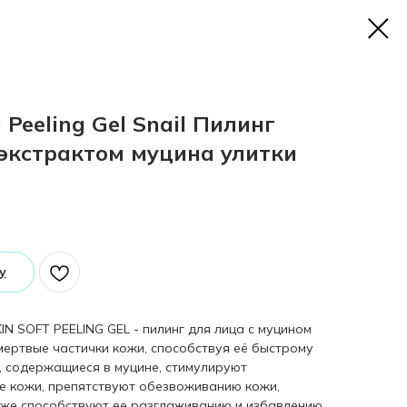
l Peeling Gel Snail Пилинг
 экстрактом муцина улитки
у
N SOFT PEELING GEL - пилинг для лица с муцином
мертвые частички кожи, способствуя её быстрому
 содержащиеся в муцине, стимулируют
е кожи, препятствуют обезвоживанию кожи,
кже способствуют ее разглаживанию и избавлению