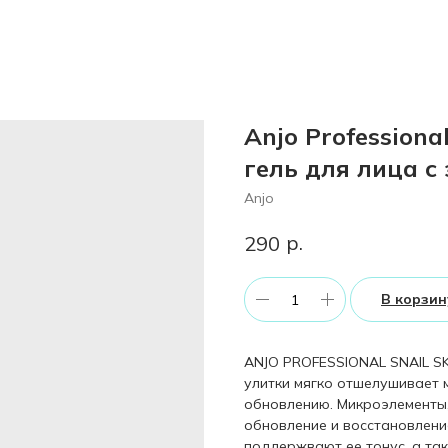
Anjo Professiona
гель для лица с
Anjo
р.
290
В корзин
ANJO PROFESSIONAL SNAIL SKI
улитки мягко отшелушивает 
обновлению. Микроэлементы,
обновление и восстановлени
поддержвают ее тонус, а та