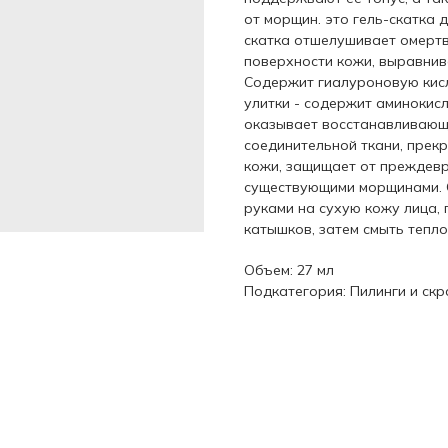
от морщин. это гель-скатка д
скатка отшелушивает омертв
поверхности кожи, выравнива
Содержит гиалуроновую кисл
улитки - содержит аминокисло
оказывает восстанавливающе
соединительной ткани, прек
кожи, защищает от преждевр
существующими морщинами. 
руками на сухую кожу лица,
катышков, затем смыть тепло
Объем: 27 мл
Подкатегория: Пилинги и ск