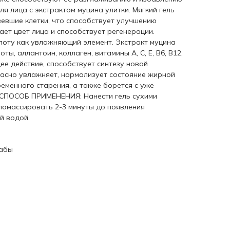
ля лица с экстрактом муцина улитки. Мягкий гель
евшие клетки, что способствует улучшению
ет цвет лица и способствует регенерации.
оту как увлажняющий элемент. Экстракт муцина
ты, аллантоин, коллаген, витамины А, С, Е, В6, В12,
е действие, способствует синтезу новой
расно увлажняет, нормализует состояние жирной
еменного старения, а также борется с уже
СПОСОБ ПРИМЕНЕНИЯ: Нанести гель сухими
 помассировать 2-3 минуты до появления
й водой.
рабы