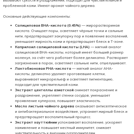
вызывают сухости и раздражения, подходят для чувствительной и
проблемной кожи. Имеют аромат чайного дерева.
Основные действующие компоненты:
Салициловая BHA-кислота (0.45%)
— жирорастворимая
кислота. Очищает поры, осветляет чёрные точки и сальные
нити, предотвращает закупорку пор и появление воспалений,
уменьшает жирность кожи и предотвращает блеск в Т-зоне.
Каприлоил салициловой кислоты (LHA)
— мягкий аналог
салициловой BHA-кислоты, который имеет больший размер
молекул, за счёт чего работает более деликатно. Растворяет
загрязнения в порах, осветляет сальные нити, отшелушивает.
Лактобионовая PHA-кислота
— мягкий аналог AHA-
кислоты, деликатно удаляет ороговевшие клетки,
выравнивает микрорельеф и осветляет пигментацию,
подходит для чувствительной кожи.
Экстракт центеллы азиатской
снимает покраснение и
раздражение, укрепляет стенки сосудов, уменьшает
проявление купероза, повышает эластичность.
Масло листьев чайного дерева
оказывает антисептическое
и антибактериальное воздействие, устраняет жирный блеск и
предотвращает воспалительный процесс.
Экстракт хауттюйнии
успокаивает воспаление, ускоряет
заживление и повышает местный иммунитет, снижает
чувствительность к внешним раздражителям.