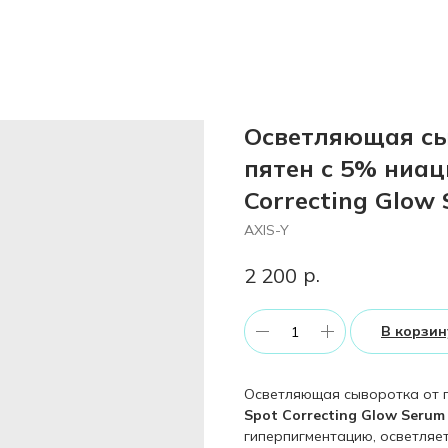
Осветляющая сы
пятен с 5% ниац
Correcting Glow
AXIS-Y
р.
2 200
В корзин
Осветляющая сыворотка от 
Spot Correcting Glow Serum
гиперпигментацию, осветляет