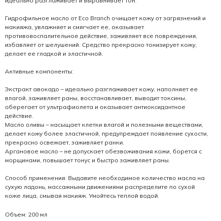
идеально разглаживает и выравнивает тон.
Гидрофильное масло от Eco Branch очищает кожу от загрязнений и
макияжа, увлажняет и смягчает ее, оказывает
противовоспалительное действие, заживляет все повреждения,
избавляет от шелушений. Средство прекрасно тонизирует кожу,
делает ее гладкой и эластичной.
Активные компоненты:
Экстракт авокадо – идеально разглаживает кожу, наполняет ее
влагой, заживляет раны, восстанавливает, выводит токсины,
оберегает от ультрафиолета и оказывает антиоксидантное
действие.
Масло оливы – насыщает клетки влагой и полезными веществами,
делает кожу более эластичной, предупреждает появление сухости,
прекрасно освежает, заживляет ранки.
Аргановое масло – не допускает обезвоживания кожи, борется с
морщинами, повышает тонус и быстро заживляет раны.
Способ применения: Выдавите необходимое количество масла на
сухую ладонь, массажными движениями распределите по сухой
коже лица, смывая макияж. Умойтесь теплой водой.
Объем: 200 мл