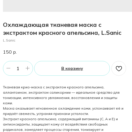
Охлаждающая тканевая маска с
экстрактом красного апельсина, L.Sanic
L.Sanic
150
р.
В корзину
Тканевая крио-маска с экстрактом красного апельсина,
аллантоином, экстрактом саликорнии — идеальное средство для
тонизации, интенсивного увлажнения, восстановления и защиты
кожи.
Маска оказывает мгновенное охлаждение кожи, успокаивает её и
придаёт свежесть, устраняя признаки усталости.
Экстракт красного апельсина, содержащий витамины (C, A и E) и
антиоксиданты, защищает кожу от воздействия свободных
радикалов, замедляет процессы старения, тонизирует и