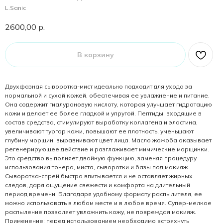
L.Sanic
2600,00
р.
В корзину
Двухфазная сыворотка-мист идеально подходит для ухода за
нормальной и сухой кожей, обеспечивая ее увлажнение и питание.
Она содержит гиалуроновую кислоту, которая улучшает гидратацию
кожи и делает ее более гладкой и упругой. Пептиды, входящие в
состав средства, стимулируют выработку коллагена и эластина,
увеличивают тургор кожи, повышают ее плотность, уменьшают
глубину морщин, выравнивают цвет лица. Масло жожоба оказывает
регенерирующее действие и разглаживает мимические морщинки.
Это средство выполняет двойную функцию, заменяя процедуру
использования тонера, миста, сыворотки и базы под макияж.
Сыворотка-спрей быстро впитывается и не оставляет жирных
следов, даря ощущение свежести и комфорта на длительный
период времени. Благодаря удобному формату распылителя, ее
можно использовать в любом месте и в любое время. Супер-мелкое
распыление позволяет увлажнить кожу, не повреждая макияж.
Применение: перед использованием необходимо встряхнуть