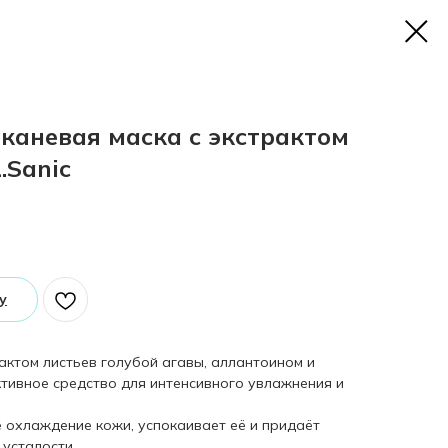
аневая маска с экстрактом
.Sanic
у
актом листьев голубой агавы, аллантоином и
ивное средство для интенсивного увлажнения и
 охлаждение кожи, успокаивает её и придаёт
 усталости.