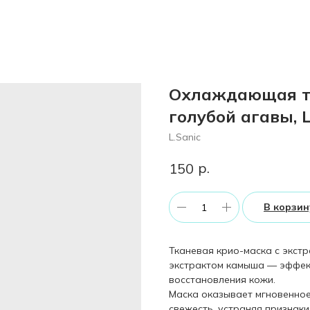
Охлаждающая тк
голубой агавы, L
L.Sanic
р.
150
В корзин
Тканевая крио-маска с экстр
экстрактом камыша — эффект
восстановления кожи.
Маска оказывает мгновенное
свежесть, устраняя признаки