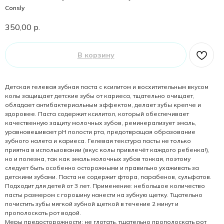
Consly
350,00
р.
В корзину
Детская гелевая зубная паста с ксилитом и восхитительным вкусом
колы защищает детские зубы от кариеса, тщательно очищает,
обладает антибактериальным эффектом, делает зубы крепче и
здоровее. Паста содержит ксилитол, который обеспечивает
качественную защиту молочных зубов, реминерализует эмаль,
уравновешивает рН полости рта, предотвращая образование
зубного налета и кариеса. Гелевая текстура пасты не только
приятна в использовании (вкус колы привлечёт каждого ребенка!),
но и полезна, так как эмаль молочных зубов тонкая, поэтому
следует быть особенно осторожными и правильно ухаживать за
детскими зубами. Паста не содержит фтора, парабенов, сульфатов.
Подходит для детей от 3 лет. Применение: небольшое количество
пасты размером с горошину нанести на зубную щетку. Тщательно
почистить зубы мягкой зубной щеткой в течение 2 минут и
прополоскать рот водой.
Меры предосторожности: не глотать, тщательно прополоскать рот